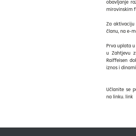
obavljanje ra
mirovinskim f
Za aktivaciju
članu, na e-m
Prva uplata u
u Zahtjevu z
Raiffeisen d
iznos i dinam
Učlanite se p
na linku. link