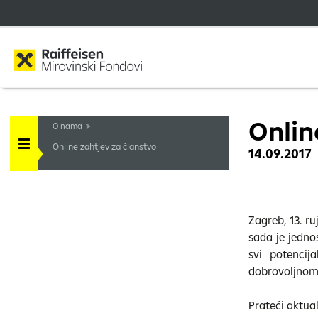
Onlin
O nama
Online zahtjev za članstvo
14.09.2017
Zagreb, 13. r
sada je jednos
svi potencij
dobrovoljnom
Prateći aktua