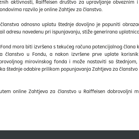
znih aktivnosti, Raiffeisen društvo za upravljanje obveznim 
ondovima razvilo je online Zahtjev za članstvo.
 članstva odnosno uplatu štednje dovoljno je popuniti obraz
ail adresu navedenu pri ispunjavanju, stiže generirana uplatnic
 Fond mora biti izvršena s tekućeg računa potencijalnog člana k
a članstvo u Fondu, a nakon izvršene prve uplate korisnik
obrovoljnog mirovinskog fonda i može nastaviti sa štednjom, 
ika štednje odabire prilikom popunjavanja Zahtjeva za članstvo
utem online Zahtjeva za članstvo u Raiffeisen dobrovoljni m