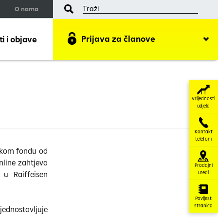
O nama
Prijava za članove
 i objave
Vrijednosti
udjela
Kontakt
telefoni
nskom fondu od
nline zahtjeva
Prodajni
 u Raiffeisen
uredi
Povijest
stranica
jednostavljuje