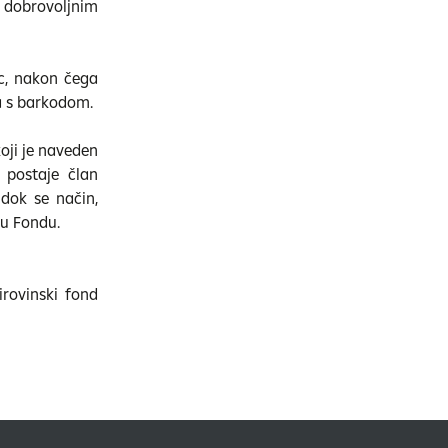
i dobrovoljnim
ac, nakon čega
a s barkodom.
oji je naveden
 postaje član
dok se način,
 u Fondu.
irovinski fond