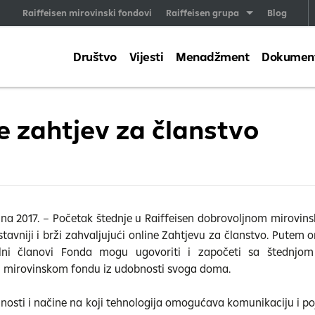
Raiffeisen mirovinski fondovi
Raiffeisen grupa
Blog
Društvo
Vijesti
Menadžment
Dokumenti
e zahtjev za članstvo
ujna 2017. – Početak štednje u Raiffeisen dobrovoljnom mirovi
tavniji i brži zahvaljujući online Zahtjevu za članstvo. Putem o
alni članovi Fonda mogu ugovoriti i započeti sa štednjom
 mirovinskom fondu iz udobnosti svoga doma.
lnosti i načine na koji tehnologija omogućava komunikaciju i po