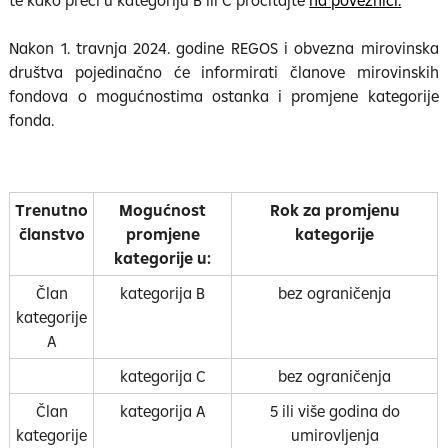
te kako preći u kategoriju B ili C pročitajte
na poveznici.
Nakon 1. travnja 2024. godine REGOS i obvezna mirovinska
društva pojedinačno će informirati članove mirovinskih
fondova o mogućnostima ostanka i promjene kategorije
fonda.
Trenutno
Mogućnost
Rok za promjenu
članstvo
promjene
kategorije
kategorije u:
Član
kategorija B
bez ograničenja
kategorije
A
kategorija C
bez ograničenja
Član
kategorija A
5 ili više godina do
kategorije
umirovljenja