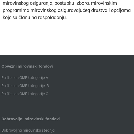
mirovinskog osiguranja, postupku izbora, mirovinskim
programima mirovinskog osiguravajućeg društva i opcijama
koje su članu na raspolaganju.
Obvezni mirovinski fondovi
​Raiffeisen OMF kategorije A
Raiffeisen OMF kategorije B
​Raiffeisen OMF kategorije C
Dobrovoljni mirovinski fondovi
Dobrovoljna mirovinska štednja