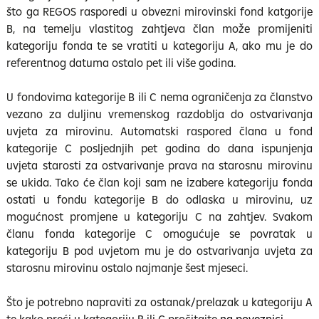
što ga REGOS rasporedi u obvezni mirovinski fond katgorije
B, na temelju vlastitog zahtjeva član može promijeniti
kategoriju fonda te se vratiti u kategoriju A, ako mu je do
referentnog datuma ostalo pet ili više godina.
U fondovima kategorije B ili C nema ograničenja za članstvo
vezano za duljinu vremenskog razdoblja do ostvarivanja
uvjeta za mirovinu. Automatski raspored člana u fond
kategorije C posljednjih pet godina do dana ispunjenja
uvjeta starosti za ostvarivanje prava na starosnu mirovinu
se ukida. Tako će član koji sam ne izabere kategoriju fonda
ostati u fondu kategorije B do odlaska u mirovinu, uz
mogućnost promjene u kategoriju C na zahtjev. Svakom
članu fonda kategorije C omogućuje se povratak u
kategoriju B pod uvjetom mu je do ostvarivanja uvjeta za
starosnu mirovinu ostalo najmanje šest mjeseci.
Što je potrebno napraviti za ostanak/prelazak u kategoriju A