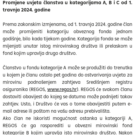
Promjene uvjeta članstva u kategorijama A, B i C od 1.
travnja 2024. godine
Prema zakonskim izmjenama, od 1. travnja 2024. godine član
može promijeniti kategoriju obveznog fonda jednom
godišnje, bilo kada tijekom godine. Kategorija fonda se može
mijenjati unutar istog mirovinskog društva ili prelaskom u
fond kojim upravlja drugo društvo.
Članstvo u fondu kategorije A može se produžiti do trenutka
u kojem je članu ostalo pet godina do ostvarivanja uvjeta za
mirovinu podnošenjem zahtjeva Središnjem registru
osiguranika (REGOS,
www.regos.hr
). REGOS će svakom članu
dostaviti obavijest do kojeg se datuma može podnijeti takav
zahtjev. Usto, i Društvo će vas o tome obavijestiti putem e-
mail adrese ili poštom na vašu adresu prebivališta.
Ako član ne iskoristi mogućnost ostanka u kategoriji A,
REGOS će ga rasporediti u obvezni mirovinski fond
kategorije B kojim upravlja isto mirovinsko društvo. Nakon