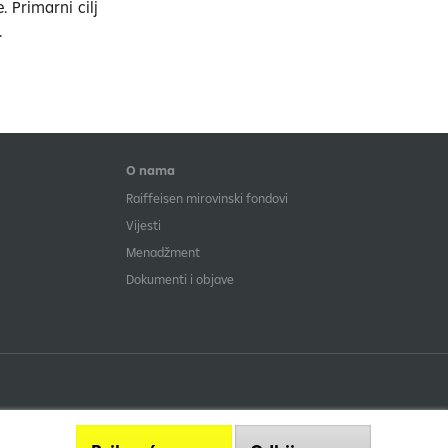
 Primarni cilj
.
O nama
Raiffeisen mirovinski fondovi
Vijesti
Menadžment
Dokumenti i objave