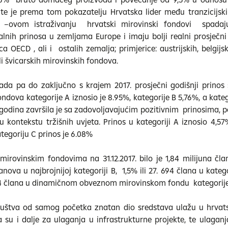
, te je prema tom pokazatelju Hrvatska lider među tranzicijs
–ovom istraživanju hrvatski mirovinski fondovi spada
alnih prinosa u zemljama Europe i imaju bolji realni prosječni
a OECD , ali i ostalih zemalja; primjerice: austrijskih, belgijs
li švicarskih mirovinskih fondova.
da pa do zaključno s krajem 2017. prosječni godišnji prinos
ndova kategorije A iznosio je 8.95%, kategorije B 5,76%, a kateg
.godina završila je sa zadovoljavajućim pozitivnim prinosima, p
kontekstu tržišnih uvjeta. Prinos u kategoriji A iznosio 4,57%
tegoriju C prinos je 6.08%
rovinskim fondovima na 31.12.2017. bilo je 1,84 milijuna čl
lanova u najbrojnijoj kategoriji B, 1,5% ili 27. 694 člana u katego
4 člana u dinamičnom obveznom mirovinskom fondu kategorije
ruštva od samog početka znatan dio sredstava ulažu u hrvat
a su i dalje za ulaganja u infrastrukturne projekte, te ulaganj