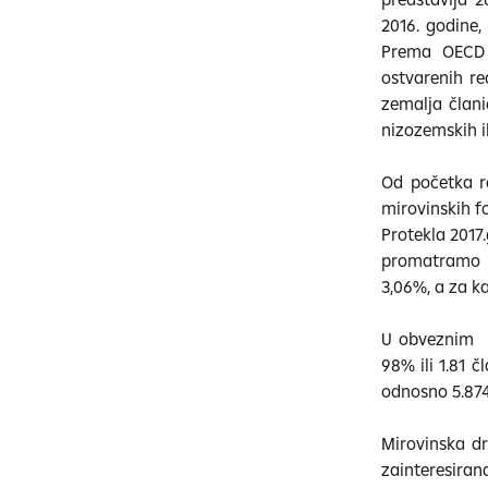
2016. godine
Prema OECD 
ostvarenih re
zemalja članic
nizozemskih i
Od početka ra
mirovinskih fo
Protekla 2017
promatramo u 
3,06%, a za ka
U obveznim mi
98% ili 1.81 č
odnosno 5.87
Mirovinska d
zainteresiran