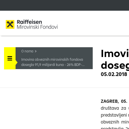
Imovi
O nama
Imovina obveznih mirovinskih fondova
doseg
dosegla 91,9 milijardi kuna - 26% BDP-...
05.02.2018
ZAGREB, 05. 
društava za 
predstavljeni
obveznih miro
predstavlja 