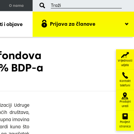
O nama
Prijava za članove
 i objave
 fondova
Vrijednosti
26% BDP-a
udjela
Kontakt
telefoni
Prodajni
izaciji Udruge
uredi
ćih društava,
Ukupna imovina
Povijest
jardi kuna što
stranica
 na završetak