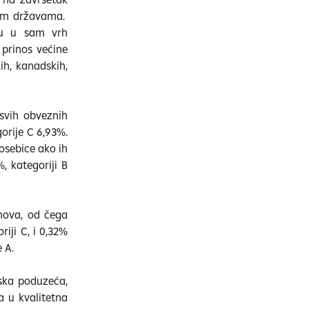
kim državama.
ju u sam vrh
 prinos većine
kih, kanadskih,
 svih obveznih
orije C 6,93%.
osebice ako ih
, kategoriji B
anova, od čega
riji C, i 0,32%
 A.
ska poduzeća,
a u kvalitetna