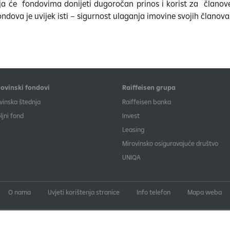
 će fondovima donijeti dugoročan prinos i korist za članove.
ndova je uvijek isti – sigurnost ulaganja imovine svojih članova
ovinski fondovi
Raiffeisen grupa
vinska štednja
Raiffeisen banka
jni fond
Invest
Leasing
Mirovinsko osiguravajuće društvo
UNIQA
O nama
Uvjeti korištenja stranice
Info telefon
Mapa weba