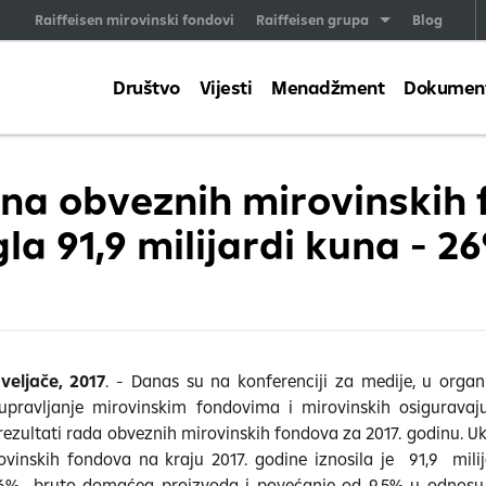
Raiffeisen mirovinski fondovi
Raiffeisen grupa
Blog
Društvo
Vijesti
Menadžment
Dokumenti
na obveznih mirovinskih
la 91,9 milijardi kuna - 
veljače, 2017
. - Danas su na konferenciji za medije, u organ
upravljanje mirovinskim fondovima i mirovinskih osiguravaju
 rezultati rada obveznih mirovinskih fondova za 2017. godinu. 
vinskih fondova na kraju 2017. godine iznosila je 91,9 mili
26% bruto domaćeg proizvoda i povećanje od 9,5% u odnosu