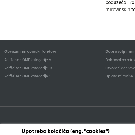
poduzeća koja
mirovinskih fo
Obvezni mirovinski fondovi
Dobrovoljni mir
​Raiffeisen OMF kategorije A
Dobrovoljna miro
Raiffeisen OMF kategorije B
Otvoreni dobrovol
​Raiffeisen OMF kategorije C
Isplata mirovine
Upotreba kolačića (eng. "cookies")