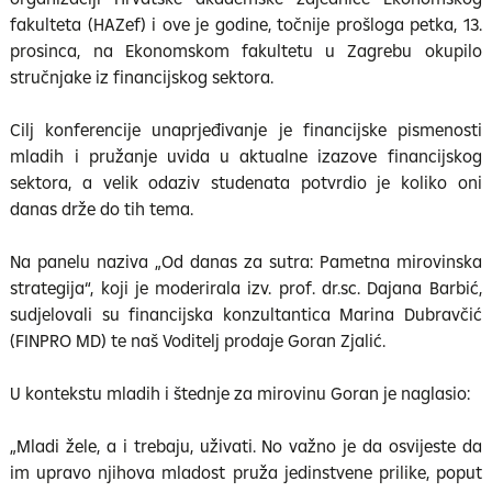
fakulteta (HAZef) i ove je godine, točnije prošloga petka, 13.
prosinca, na Ekonomskom fakultetu u Zagrebu okupilo
stručnjake iz financijskog sektora.
Cilj konferencije unaprjeđivanje je financijske pismenosti
mladih i pružanje uvida u aktualne izazove financijskog
sektora, a velik odaziv studenata potvrdio je koliko oni
danas drže do tih tema.
Na panelu naziva „Od danas za sutra: Pametna mirovinska
strategija“, koji je moderirala izv. prof. dr.sc. Dajana Barbić,
sudjelovali su financijska konzultantica Marina Dubravčić
(FINPRO MD) te naš Voditelj prodaje Goran Zjalić.
U kontekstu mladih i štednje za mirovinu Goran je naglasio:
„Mladi žele, a i trebaju, uživati. No važno je da osvijeste da
im upravo njihova mladost pruža jedinstvene prilike, poput