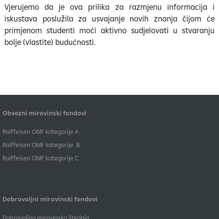
Vjerujemo da je ova prilika za razmjenu informacija i
iskustava poslužila za usvajanje novih znanja čijom će
primjenom studenti moći aktivno sudjelovati u stvaranju
bolje (vlastite) budućnosti.
Obvezni mirovinski fondovi
​Raiffeisen OMF kategorije A
Raiffeisen OMF kategorije B
​Raiffeisen OMF kategorije C
Dobrovoljni mirovinski fondovi
Dobrovoljna mirovinska štednja