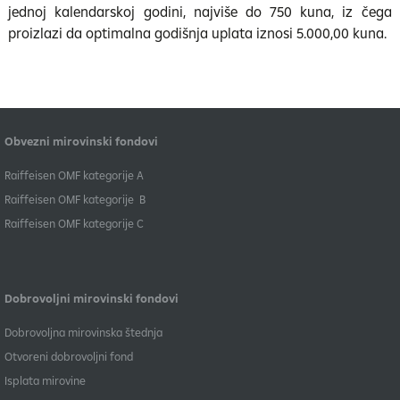
jednoj kalendarskoj godini, najviše do 750 kuna, iz čega
proizlazi da optimalna godišnja uplata iznosi 5.000,00 kuna.
Obvezni mirovinski fondovi
​Raiffeisen OMF kategorije A
Raiffeisen OMF kategorije B
​Raiffeisen OMF kategorije C
Dobrovoljni mirovinski fondovi
Dobrovoljna mirovinska štednja
Otvoreni dobrovoljni fond
Isplata mirovine