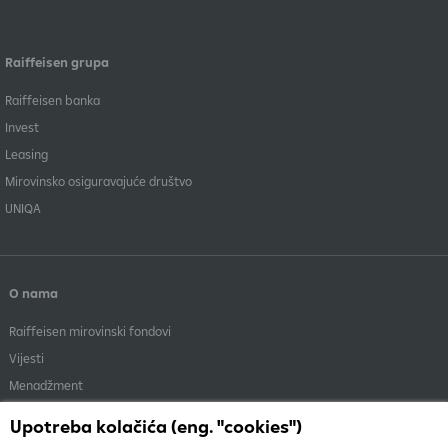
Raiffeisen grupa
Raiffeisen banka
Invest
Leasing
Mirovinsko osiguravajuće društvo
UNIQA
O nama
Raiffeisen mirovinski fondovi
Vijesti
Menadžment
Dokumenti i objave
Upotreba kolačića (eng. "cookies")