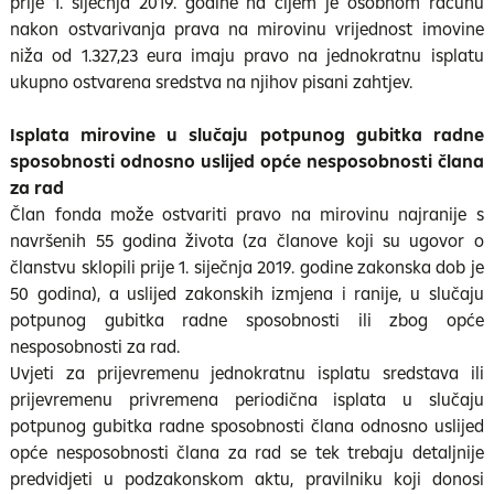
prije 1. siječnja 2019. godine na čijem je osobnom računu
nakon ostvarivanja prava na mirovinu vrijednost imovine
niža od 1.327,23 eura imaju pravo na jednokratnu isplatu
ukupno ostvarena sredstva na njihov pisani zahtjev.
Isplata mirovine u slučaju potpunog gubitka radne
sposobnosti odnosno uslijed opće nesposobnosti člana
za rad
Član fonda može ostvariti pravo na mirovinu najranije s
navršenih 55 godina života (za članove koji su ugovor o
članstvu sklopili prije 1. siječnja 2019. godine zakonska dob je
50 godina), a uslijed zakonskih izmjena i ranije, u slučaju
potpunog gubitka radne sposobnosti ili zbog opće
nesposobnosti za rad.
Uvjeti za prijevremenu jednokratnu isplatu sredstava ili
prijevremenu privremena periodična isplata u slučaju
potpunog gubitka radne sposobnosti člana odnosno uslijed
opće nesposobnosti člana za rad se tek trebaju detaljnije
predvidjeti u podzakonskom aktu, pravilniku koji donosi