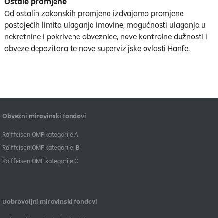
Ostale promjene
Od ostalih zakonskih promjena izdvajamo promjene
postojećih limita ulaganja imovine, mogućnosti ulaganja u
nekretnine i pokrivene obveznice, nove kontrolne dužnosti i
obveze depozitara te nove supervizijske ovlasti Hanfe.
Obvezni mirovinski fondovi
​Raiffeisen OMF kategorije A
Raiffeisen OMF kategorije B
​Raiffeisen OMF kategorije C
Dobrovoljni mirovinski fondovi