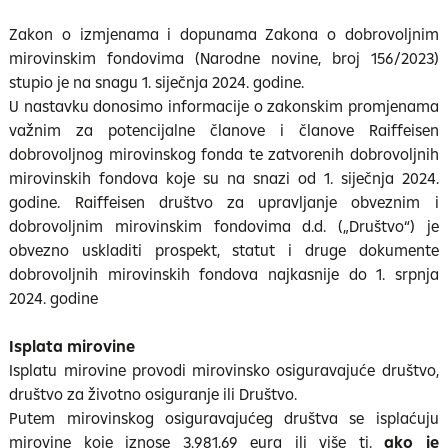
Zakon o izmjenama i dopunama Zakona o dobrovoljnim
mirovinskim fondovima (Narodne novine, broj 156/2023)
stupio je na snagu 1. siječnja 2024. godine.
U nastavku donosimo informacije o zakonskim promjenama
važnim za potencijalne članove i članove Raiffeisen
dobrovoljnog mirovinskog fonda te zatvorenih dobrovoljnih
mirovinskih fondova koje su na snazi od 1. siječnja 2024.
godine. Raiffeisen društvo za upravljanje obveznim i
dobrovoljnim mirovinskim fondovima d.d. („Društvo“) je
obvezno uskladiti prospekt, statut i druge dokumente
dobrovoljnih mirovinskih fondova najkasnije do 1. srpnja
2024. godine
Isplata mirovine
Isplatu mirovine provodi mirovinsko osiguravajuće društvo,
društvo za životno osiguranje ili Društvo.
Putem mirovinskog osiguravajućeg društva se isplaćuju
mirovine koje iznose 3.981,69 eura ili više tj.
ako je