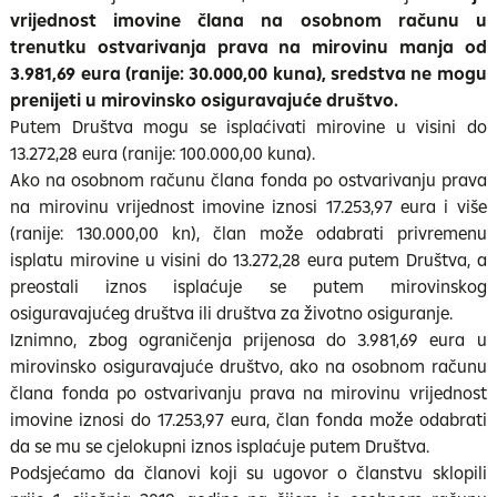
vrijednost imovine člana na osobnom računu u
trenutku ostvarivanja prava na mirovinu manja od
3.981,69 eura (ranije: 30.000,00 kuna), sredstva ne mogu
prenijeti u mirovinsko osiguravajuće društvo.
Putem Društva mogu se isplaćivati mirovine u visini do
13.272,28 eura (ranije: 100.000,00 kuna).
Ako na osobnom računu člana fonda po ostvarivanju prava
na mirovinu vrijednost imovine iznosi 17.253,97 eura i više
(ranije: 130.000,00 kn), član može odabrati privremenu
isplatu mirovine u visini do 13.272,28 eura putem Društva, a
preostali iznos isplaćuje se putem mirovinskog
osiguravajućeg društva ili društva za životno osiguranje.
Iznimno, zbog ograničenja prijenosa do 3.981,69 eura u
mirovinsko osiguravajuće društvo, ako na osobnom računu
člana fonda po ostvarivanju prava na mirovinu vrijednost
imovine iznosi do 17.253,97 eura, član fonda može odabrati
da se mu se cjelokupni iznos isplaćuje putem Društva.
Podsjećamo da članovi koji su ugovor o članstvu sklopili