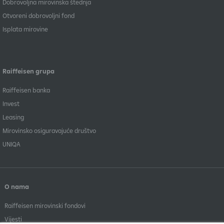
Dobrovoljna mirovinska štednja
Otvoreni dobrovoljni fond
Isplata mirovine
Raiffeisen grupa
Raiffeisen banka
Invest
Leasing
Mirovinsko osiguravajuće društvo
UNIQA
O nama
Raiffeisen mirovinski fondovi
Vijesti