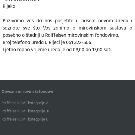
Rijeka
Pozivamo vas da nas posjetite u našem novom Uredu i
saznate sve što Vas zanima o mirovinskom sustavu a
posebno o štednji u Raiffeisen mirovinskim fondovima.
Broj telefona ureda u Rijeci je 051 322-506.
Ljetno radno vrijeme ureda je od 09,00 do 17,00 sati
Obvezni mirovinski fondovi
​Raiffeisen OMF kategorije A
Raiffeisen OMF kategorije B
​Raiffeisen OMF kategorije C