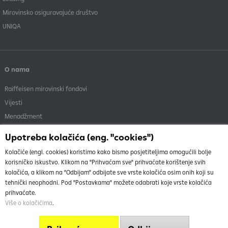
Mirovinsko osiguravajuće društvo
UNIQA
O nama
Raiffeisen mirovinski fondovi
Vijesti
Menadžment
Dokumenti i objave
Upotreba kolačića (eng. "cookies")
Kolačiće (engl. cookies) koristimo kako bismo posjetiteljima omogućili bolje
korisničko iskustvo. Klikom na "Prihvaćam sve" prihvaćate korištenje svih
kolačića, a klikom na "Odbijam" odbijate sve vrste kolačića osim onih koji su
tehnički neophodni. Pod "Postavkama" možete odabrati koje vrste kolačića
O nama
Vrh
prihvaćate.
Uvjeti korištenja stranice
Više o kolačićima
.
Info telefon
Mapa weba