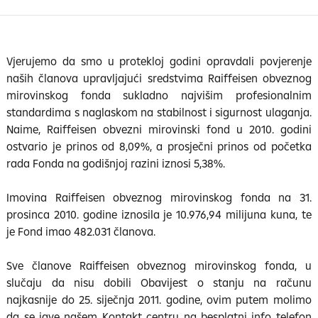
Vjerujemo da smo u protekloj godini opravdali povjerenje
naših članova upravljajući sredstvima Raiffeisen obveznog
mirovinskog fonda sukladno najvišim profesionalnim
standardima s naglaskom na stabilnost i sigurnost ulaganja.
Naime, Raiffeisen obvezni mirovinski fond u 2010. godini
ostvario je prinos od 8,09%, a prosječni prinos od početka
rada Fonda na godišnjoj razini iznosi 5,38%.
Imovina Raiffeisen obveznog mirovinskog fonda na 31.
prosinca 2010. godine iznosila je 10.976,94 milijuna kuna, te
je Fond imao 482.031 članova.
Sve članove Raiffeisen obveznog mirovinskog fonda, u
slučaju da nisu dobili Obavijest o stanju na računu
najkasnije do 25. siječnja 2011. godine, ovim putem molimo
da se jave našem Kontakt centru na besplatni info telefon