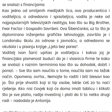
se snalazi s financijama
Kao jedno od omiljenih medijskih lica, ova producentica i
voditeljica, a odnedavno i spisateljica, vodila je neke od
najpopularnijih televizijskih realityja, kao što su Big Brother,
Fear Factor i Gospodin Savršeni. Ova Šibenčanka, uz to što je
diplomirana inženjerka grafičke tehnologije, završila je i
Londonsku školu za odnose s javnošću, a odnedavno se
okušala i u pisanju knjige „Ljeto bez parea“.
Voditelj Ivan Šarić upitao je voditeljicu i kakva joj je
financijska pismenost budući da je i vlasnica firme te kako
se snalazi s raznim terminima kao što su dohodak, dobit i
porezi. – Sve što sam naučila o tome, naučila sam na težak
način. Opomena, ovrha... Nemojte to raditi i biti blesavi kao
ja. Što prije shvatiš koji si tip osobe, lakše ćeš za to naći
rješenje. Ako nisi čovjek koji će doma imati tablicu i klikati
što je sve platio, radije investiraj i plati da ti to netko drugi
radi – nadodala je Antonija.