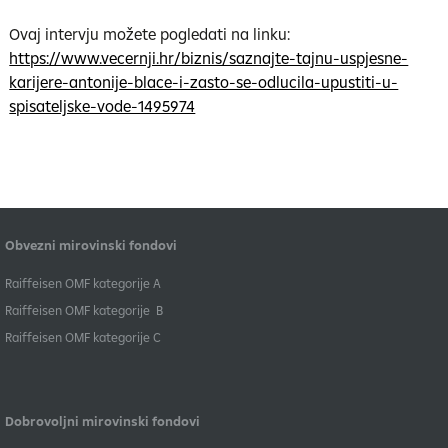
Ovaj intervju možete pogledati na linku:
https://www.vecernji.hr/biznis/saznajte-tajnu-uspjesne-
karijere-antonije-blace-i-zasto-se-odlucila-upustiti-u-
spisateljske-vode-1495974
Obvezni mirovinski fondovi
​Raiffeisen OMF kategorije A
Raiffeisen OMF kategorije B
​Raiffeisen OMF kategorije C
Dobrovoljni mirovinski fondovi