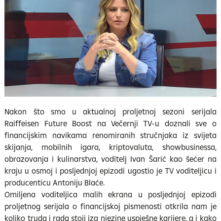
Nakon što smo u aktualnoj proljetnoj sezoni serijala
Raiffeisen Future Boost na Večernji TV-u doznali sve o
financijskim navikama renomiranih stručnjaka iz svijeta
skijanja, mobilnih igara, kriptovaluta, showbusinessa,
obrazovanja i kulinarstva, voditelj Ivan Šarić kao šećer na
kraju u osmoj i posljednjoj epizodi ugostio je TV voditeljicu i
producenticu Antoniju Blaće.
Omiljena voditeljica malih ekrana u posljednjoj epizodi
proljetnog serijala o financijskoj pismenosti otkrila nam je
koliko truda i rada stoji iza njezine uspješne karijere, a i kako