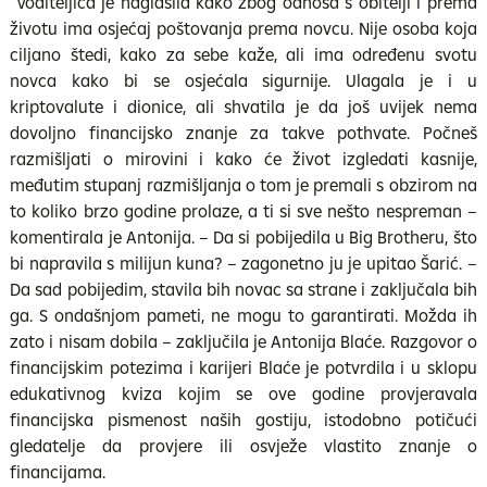
Voditeljica je naglasila kako zbog odnosa s obitelji i prema
životu ima osjećaj poštovanja prema novcu. Nije osoba koja
ciljano štedi, kako za sebe kaže, ali ima određenu svotu
novca kako bi se osjećala sigurnije. Ulagala je i u
kriptovalute i dionice, ali shvatila je da još uvijek nema
dovoljno financijsko znanje za takve pothvate. Počneš
razmišljati o mirovini i kako će život izgledati kasnije,
međutim stupanj razmišljanja o tom je premali s obzirom na
to koliko brzo godine prolaze, a ti si sve nešto nespreman –
komentirala je Antonija. – Da si pobijedila u Big Brotheru, što
bi napravila s milijun kuna? – zagonetno ju je upitao Šarić. –
Da sad pobijedim, stavila bih novac sa strane i zaključala bih
ga. S ondašnjom pameti, ne mogu to garantirati. Možda ih
zato i nisam dobila – zaključila je Antonija Blaće. Razgovor o
financijskim potezima i karijeri Blaće je potvrdila i u sklopu
edukativnog kviza kojim se ove godine provjeravala
financijska pismenost naših gostiju, istodobno potičući
gledatelje da provjere ili osvježe vlastito znanje o
financijama.