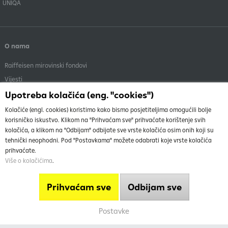
UNIQA
O nama
Raiffeisen mirovinski fondovi
Vijesti
Menadžment
Upotreba kolačića (eng. "cookies")
Dokumenti i objave
Kolačiće (engl. cookies) koristimo kako bismo posjetiteljima omogućili bolje
korisničko iskustvo. Klikom na "Prihvaćam sve" prihvaćate korištenje svih
kolačića, a klikom na "Odbijam" odbijate sve vrste kolačića osim onih koji su
tehnički neophodni. Pod "Postavkama" možete odabrati koje vrste kolačića
prihvaćate.
Više o kolačićima
.
O nama
Vrh
Uvjeti korištenja stranice
Prihvaćam sve
Odbijam sve
Info telefon
Mapa weba
Postavke