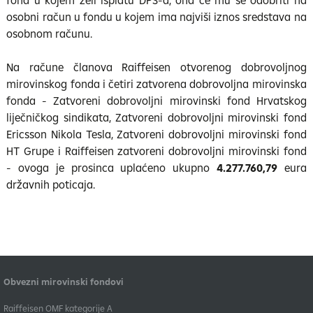
fond u kojem želi isplatu DPS-a, ona će mu se odobriti na
osobni račun u fondu u kojem ima najviši iznos sredstava na
osobnom računu.
Na račune članova Raiffeisen otvorenog dobrovoljnog
mirovinskog fonda i četiri zatvorena dobrovoljna mirovinska
fonda - Zatvoreni dobrovoljni mirovinski fond Hrvatskog
liječničkog sindikata, Zatvoreni dobrovoljni mirovinski fond
Ericsson Nikola Tesla, Zatvoreni dobrovoljni mirovinski fond
HT Grupe i Raiffeisen zatvoreni dobrovoljni mirovinski fond
- ovoga je prosinca uplaćeno ukupno
4.277.760,79
eura
državnih poticaja.
Obvezni mirovinski fondovi
​Raiffeisen OMF kategorije A