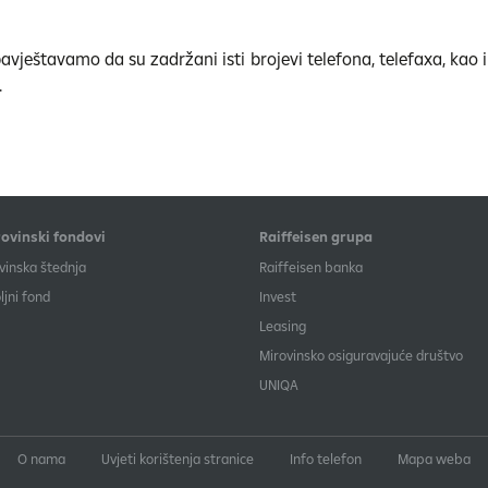
vještavamo da su zadržani isti brojevi telefona, telefaxa, kao i
.
ovinski fondovi
Raiffeisen grupa
vinska štednja
Raiffeisen banka
jni fond
Invest
Leasing
Mirovinsko osiguravajuće društvo
UNIQA
O nama
Uvjeti korištenja stranice
Info telefon
Mapa weba