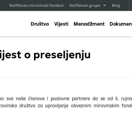
Raiffeisen mirovinski fondovi
Raiffeisen grupa
Blog
Društvo
Vijesti
Menadžment
Dokumenti
jest o preseljenju
o sve naše članove i poslovne partnere da se od 5. rujna
irovinsko društvo za upravljanje obveznim mirovinskim fon
4