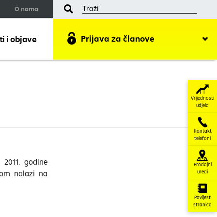
O nama
Prijava za članove
 i objave
Vrijednosti
udjela
Kontakt
telefoni
 2011. godine
Prodajni
dom nalazi na
uredi
Povijest
stranica