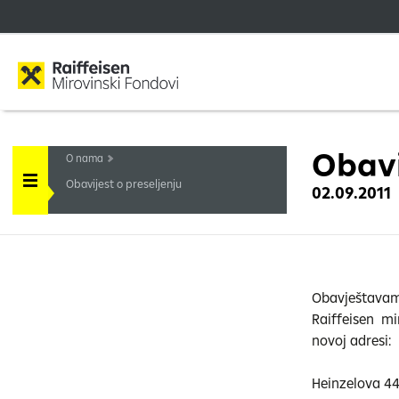
Obavi
O nama
Obavijest o preseljenju
02.09.2011
Obavještavam
Raiffeisen m
novoj adresi:
Heinzelova 4