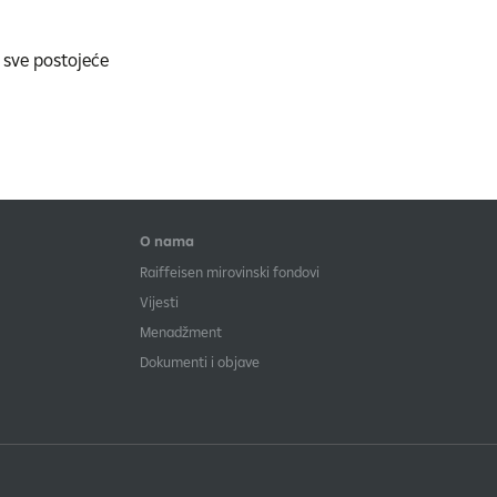
 sve postojeće
O nama
Raiffeisen mirovinski fondovi
Vijesti
Menadžment
Dokumenti i objave