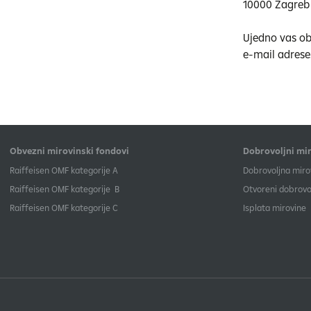
10000 Zagreb
Ujedno vas oba
e-mail adrese
Obvezni mirovinski fondovi
Dobrovoljni mir
​Raiffeisen OMF kategorije A
Dobrovoljna miro
Raiffeisen OMF kategorije B
Otvoreni dobrovol
​Raiffeisen OMF kategorije C
Isplata mirovine