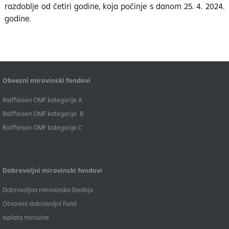
razdoblje od četiri godine, koja počinje s danom 25. 4. 2024.
godine.
Obvezni mirovinski fondovi
​Raiffeisen OMF kategorije A
Raiffeisen OMF kategorije B
​Raiffeisen OMF kategorije C
Dobrovoljni mirovinski fondovi
Dobrovoljna mirovinska štednja
Otvoreni dobrovoljni fond
Isplata mirovine