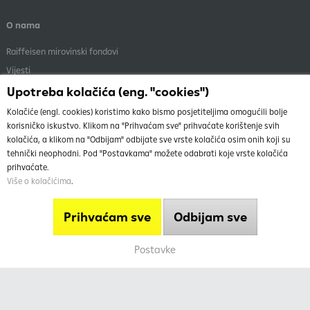
O nama
Raiffeisen mirovinski fondovi
Vijesti
Menadžment
Upotreba kolačića (eng. "cookies")
Dokumenti i objave
Kolačiće (engl. cookies) koristimo kako bismo posjetiteljima omogućili bolje
korisničko iskustvo. Klikom na "Prihvaćam sve" prihvaćate korištenje svih
kolačića, a klikom na "Odbijam" odbijate sve vrste kolačića osim onih koji su
tehnički neophodni. Pod "Postavkama" možete odabrati koje vrste kolačića
prihvaćate.
Više o kolačićima
.
O nama
Vrh
Uvjeti korištenja stranice
Prihvaćam sve
Odbijam sve
Info telefon
Mapa weba
Postavke