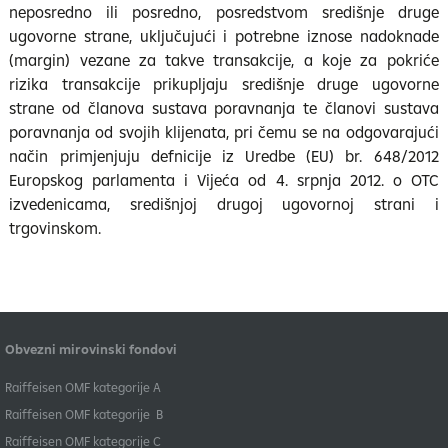
neposredno ili posredno, posredstvom središnje druge
ugovorne strane, uključujući i potrebne iznose nadoknade
(margin) vezane za takve transakcije, a koje za pokriće
rizika transakcije prikupljaju središnje druge ugovorne
strane od članova sustava poravnanja te članovi sustava
poravnanja od svojih klijenata, pri čemu se na odgovarajući
način primjenjuju defnicije iz Uredbe (EU) br. 648/2012
Europskog parlamenta i Vijeća od 4. srpnja 2012. o OTC
izvedenicama, središnjoj drugoj ugovornoj strani i
trgovinskom.
Obvezni mirovinski fondovi
​Raiffeisen OMF kategorije A
Raiffeisen OMF kategorije B
​Raiffeisen OMF kategorije C