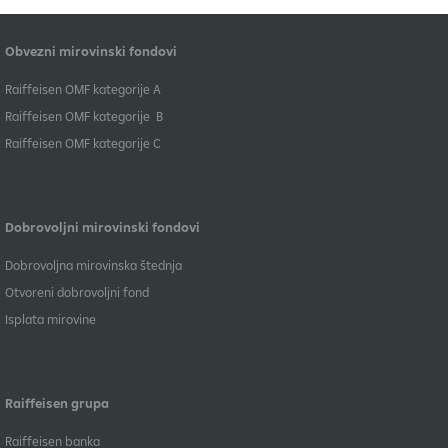
Obvezni mirovinski fondovi
​Raiffeisen OMF kategorije A
Raiffeisen OMF kategorije B
​Raiffeisen OMF kategorije C
Dobrovoljni mirovinski fondovi
Dobrovoljna mirovinska štednja
Otvoreni dobrovoljni fond
Isplata mirovine
Raiffeisen grupa
Raiffeisen banka