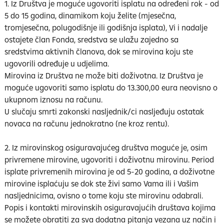
1. Iz Društva je moguće ugovoriti isplatu na određeni rok - od
5 do 15 godina, dinamikom koju želite (mjesečna,
tromjesečna, polugodišnje ili godišnja isplata), Vi i nadalje
ostajete član Fonda, sredstva se ulažu zajedno sa
sredstvima aktivnih članova, dok se mirovina koju ste
ugovorili određuje u udjelima.
Mirovina iz Društva ne može biti doživotna. Iz Društva je
moguće ugovoriti samo isplatu do 13.300,00 eura neovisno o
ukupnom iznosu na računu.
U slučaju smrti zakonski nasljednik/ci nasljeđuju ostatak
novaca na računu jednokratno (ne kroz rentu).
2. Iz mirovinskog osiguravajućeg društva moguće je, osim
privremene mirovine, ugovoriti i doživotnu mirovinu. Period
isplate privremenih mirovina je od 5-20 godina, a doživotne
mirovine isplaćuju se dok ste živi samo Vama ili i Vašim
nasljednicima, ovisno o tome koju ste mirovinu odabrali.
Popis i kontakti mirovinskih osiguravajućih društava kojima
se možete obratiti za sva dodatna pitanja vezana uz način i