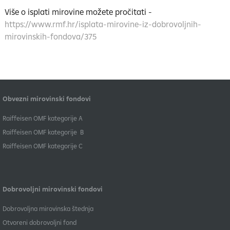
Više o isplati mirovine možete pročitati -
https://www.rmf.hr/isplata-mirovine-iz-dobrovoljnih-
mirovinskih-fondova/375
Obvezni mirovinski fondovi
​Raiffeisen OMF kategorije A
Raiffeisen OMF kategorije B
​Raiffeisen OMF kategorije C
Dobrovoljni mirovinski fondovi
Dobrovoljna mirovinska štednja
Otvoreni dobrovoljni fond