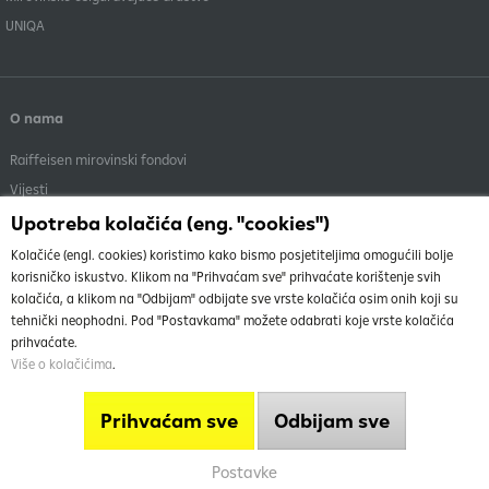
UNIQA
O nama
Raiffeisen mirovinski fondovi
Vijesti
Menadžment
Upotreba kolačića (eng. "cookies")
Dokumenti i objave
Kolačiće (engl. cookies) koristimo kako bismo posjetiteljima omogućili bolje
korisničko iskustvo. Klikom na "Prihvaćam sve" prihvaćate korištenje svih
kolačića, a klikom na "Odbijam" odbijate sve vrste kolačića osim onih koji su
tehnički neophodni. Pod "Postavkama" možete odabrati koje vrste kolačića
prihvaćate.
Više o kolačićima
.
O nama
Vrh
Uvjeti korištenja stranice
Prihvaćam sve
Odbijam sve
Info telefon
Mapa weba
Postavke