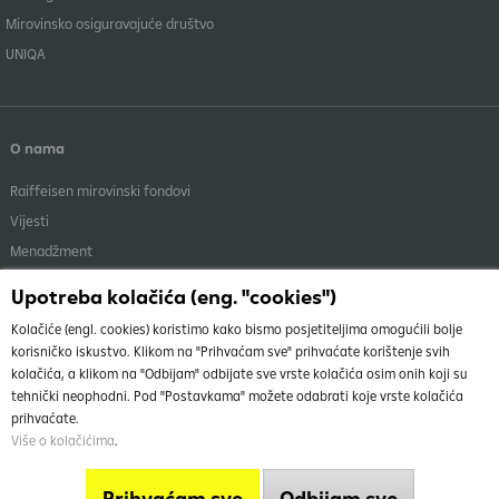
Mirovinsko osiguravajuće društvo
UNIQA
O nama
Raiffeisen mirovinski fondovi
Vijesti
Menadžment
Dokumenti i objave
Upotreba kolačića (eng. "cookies")
Kolačiće (engl. cookies) koristimo kako bismo posjetiteljima omogućili bolje
korisničko iskustvo. Klikom na "Prihvaćam sve" prihvaćate korištenje svih
kolačića, a klikom na "Odbijam" odbijate sve vrste kolačića osim onih koji su
tehnički neophodni. Pod "Postavkama" možete odabrati koje vrste kolačića
O nama
Vrh
prihvaćate.
Uvjeti korištenja stranice
Više o kolačićima
.
Info telefon
Mapa weba
Prihvaćam sve
Odbijam sve