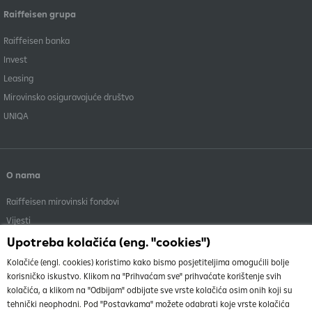
Raiffeisen grupa
Raiffeisen banka
Invest
Leasing
Mirovinsko osiguravajuće društvo
UNIQA
O nama
Raiffeisen mirovinski fondovi
Vijesti
Menadžment
Upotreba kolačića (eng. "cookies")
Dokumenti i objave
Kolačiće (engl. cookies) koristimo kako bismo posjetiteljima omogućili bolje
korisničko iskustvo. Klikom na "Prihvaćam sve" prihvaćate korištenje svih
kolačića, a klikom na "Odbijam" odbijate sve vrste kolačića osim onih koji su
tehnički neophodni. Pod "Postavkama" možete odabrati koje vrste kolačića