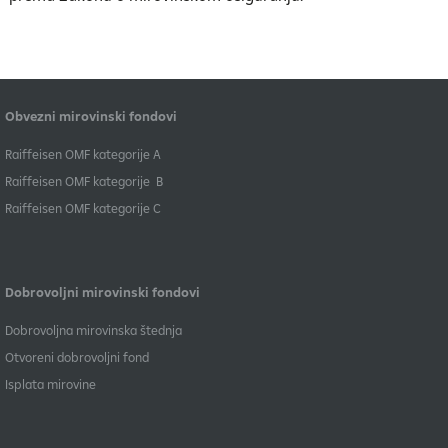
Obvezni mirovinski fondovi
​Raiffeisen OMF kategorije A
Raiffeisen OMF kategorije B
​Raiffeisen OMF kategorije C
Dobrovoljni mirovinski fondovi
Dobrovoljna mirovinska štednja
Otvoreni dobrovoljni fond
Isplata mirovine