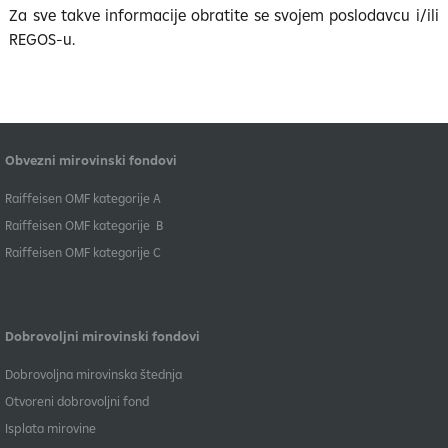
Za sve takve informacije obratite se svojem poslodavcu i/ili
REGOS-u.
Obvezni mirovinski fondovi
​Raiffeisen OMF kategorije A
Raiffeisen OMF kategorije B
​Raiffeisen OMF kategorije C
Dobrovoljni mirovinski fondovi
Dobrovoljna mirovinska štednja
Otvoreni dobrovoljni fond
Isplata mirovine