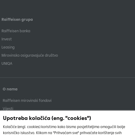
Raiffeisen grupa
Raiffeisen banka
Invest
Leasing
Mirovinsko osiguravajuće društvo
UNIQA
O nama
Raiffeisen mirovinski fondovi
Vijesti
Menadžment
Upotreba kolačića (eng. "cookies")
Dokumenti i objave
Kolačiće (engl. cookies) koristimo kako bismo posjetiteljima omogućili bolje
korisničko iskustvo. Klikom na "Prihvaćam sve" prihvaćate korištenje svih