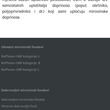
samostalnih uplatitelja doprinosa (poput obrtnika,
poljoprivrednika i dr.) koji sami uplaćuju mirovinske
doprinose.
Obvezni mirovinski fondovi
​Raiffeisen OMF kategorije A
Raiffeisen OMF kategorije B
​Raiffeisen OMF kategorije C
Dobrovoljni mirovinski fondovi
Dobrovoljna mirovinska štednja
Otvoreni dobrovoljni fond