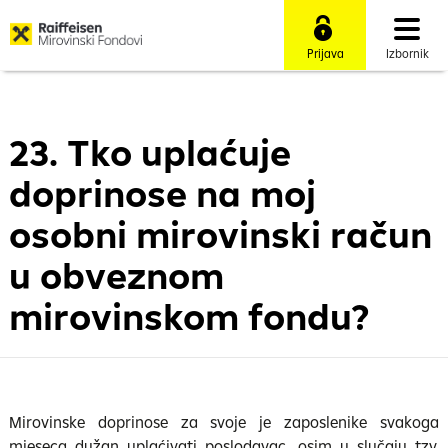
Prijava
Izbornik
23. Tko uplaćuje
doprinose na moj
osobni mirovinski račun
u obveznom
mirovinskom fondu?
Mirovinske doprinose za svoje je zaposlenike svakoga
mjeseca dužan uplaćivati poslodavac, osim u slučaju tzv.