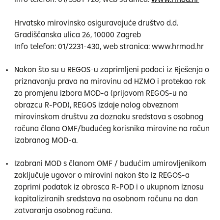
Hrvatsko mirovinsko osiguravajuće društvo d.d.
Gradiščanska ulica 26, 10000 Zagreb
Info telefon: 01/2231-430, web stranica: www.hrmod.hr
Nakon što su u REGOS-u zaprimljeni podaci iz Rješenja o
priznavanju prava na mirovinu od HZMO i protekao rok
za promjenu izbora MOD-a (prijavom REGOS-u na
obrazcu R-POD), REGOS izdaje nalog obveznom
mirovinskom društvu za doznaku sredstava s osobnog
računa člana OMF/budućeg korisnika mirovine na račun
izabranog MOD-a.
Izabrani MOD s članom OMF / budućim umirovljenikom
zaključuje ugovor o mirovini nakon što iz REGOS-a
zaprimi podatak iz obrasca R-POD i o ukupnom iznosu
kapitaliziranih sredstava na osobnom računu na dan
zatvaranja osobnog računa.