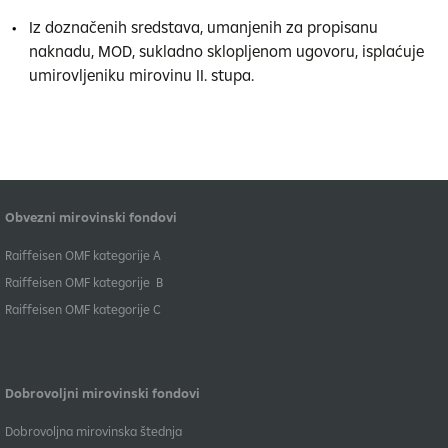
Iz doznačenih sredstava, umanjenih za propisanu
naknadu, MOD, sukladno sklopljenom ugovoru, isplaćuje
umirovljeniku mirovinu II. stupa.
Obvezni mirovinski fondovi
​Raiffeisen OMF kategorije A
Raiffeisen OMF kategorije B
​Raiffeisen OMF kategorije C
Dobrovoljni mirovinski fondovi
Dobrovoljna mirovinska štednja