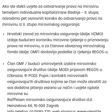
Ako ste stekli uvjete za ostvarivanje prava na mirovinu
temeljem individualne kapitalizirane štednje – II. stupa,
navodimo pet osnovnih koraka do ostvarivanja prava na
mirovinu iz II. stupa mirovinskog osiguranja:
Hrvatski zavod za mirovinsko osiguranje (dalje: HZMO)
izdaje budućem korisniku mirovine rješenje o priznavanju
prava na mirovinu, a za članove obveznog mirovinskog
fonda (dalje: OMF) dostavlja podatke iz rješenja REGOS-u.
Član OMF / budući umirovljenik izabire mirovinsko
osiguravajuće društvo (dalje: MOD) prijavom REGOS-u
(Obrazac R-POD). Popis i kontakti mirovinskih
osiguravajućih društava kojima se član može obratiti za
sva dodatna pitanja vezana uz način i uvjete isplate
mirovine su:
Raiffeisen mirovinsko osiguravajuće društvo d.d.
Heinzelova 44, 10 000 Zagreb
Info telefon: 01/5581-720, web stranica:
www.rmod.hr