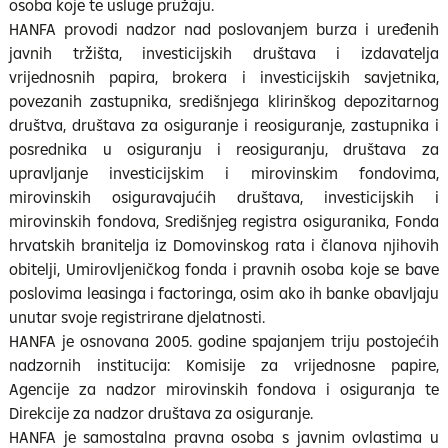
osoba koje te usluge pružaju.
HANFA provodi nadzor nad poslovanjem burza i uređenih
javnih tržišta, investicijskih društava i izdavatelja
vrijednosnih papira, brokera i investicijskih savjetnika,
povezanih zastupnika, središnjega klirinškog depozitarnog
društva, društava za osiguranje i reosiguranje, zastupnika i
posrednika u osiguranju i reosiguranju, društava za
upravljanje investicijskim i mirovinskim fondovima,
mirovinskih osiguravajućih društava, investicijskih i
mirovinskih fondova, Središnjeg registra osiguranika, Fonda
hrvatskih branitelja iz Domovinskog rata i članova njihovih
obitelji, Umirovljeničkog fonda i pravnih osoba koje se bave
poslovima leasinga i factoringa, osim ako ih banke obavljaju
unutar svoje registrirane djelatnosti.
HANFA je osnovana 2005. godine spajanjem triju postojećih
nadzornih institucija: Komisije za vrijednosne papire,
Agencije za nadzor mirovinskih fondova i osiguranja te
Direkcije za nadzor društava za osiguranje.
HANFA je samostalna pravna osoba s javnim ovlastima u