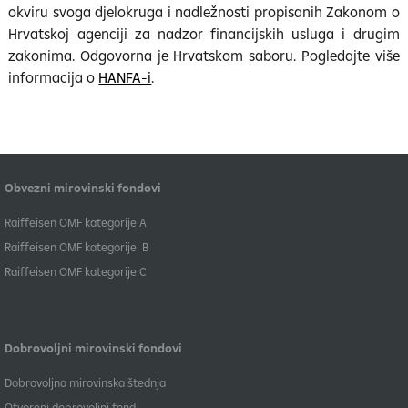
okviru svoga djelokruga i nadležnosti propisanih Zakonom o
Hrvatskoj agenciji za nadzor financijskih usluga i drugim
zakonima. Odgovorna je Hrvatskom saboru. Pogledajte više
informacija o
HANFA-i
.
Obvezni mirovinski fondovi
​Raiffeisen OMF kategorije A
Raiffeisen OMF kategorije B
​Raiffeisen OMF kategorije C
Dobrovoljni mirovinski fondovi
Dobrovoljna mirovinska štednja
Otvoreni dobrovoljni fond