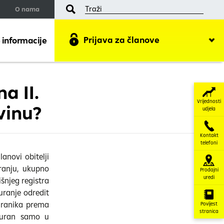
O nama
Prijava za članove
 informacije
a II.
Vrijednosti
vinu?
udjela
Kontakt
telefoni
anovi obitelji
ranju, ukupno
Prodajni
uredi
šnjeg registra
uranje odredit
uranika prema
Povijest
stranica
iguran samo u