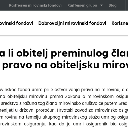
Raiffeisen mirovinski fondovi
Raiffeisen grupa
Blog
ovinski fondovi
Dobrovoljni mirovinski fondovi
Korisne
a li obitelj preminulog član
 pravo na obiteljsku miro
vinskog fonda umre prije ostvarivanja prava na mirovinu, a čl
na obiteljsku mirovinu prema Zakonu o mirovinskom osigu
a sredstva s računa tog člana mirovinsko društvo će putem Sredi
renijeti u državni proračun. Hrvatski zavod za mirovinsko osig
u mirovinu na temelju ukupnog mirovinskog staža umrlog osig
ovinskom osiguranju, kao da je umrli osiguranik bio os