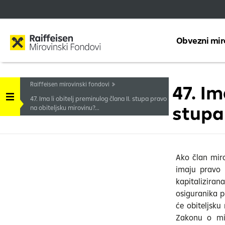
Obvezni mir
Raiffeisen mirovinski fondovi
47. Im
47. Ima li obitelj preminulog člana II. stupa pravo
stupa
na obiteljsku mirovinu?...
Ako član miro
imaju pravo 
kapitaliziran
osiguranika p
će obiteljsk
Zakonu o mir