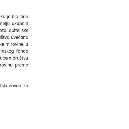
ko je bio član
melju ukupnih
ta obiteljske
uštva uvećana
ke mirovine, u
vinskog fonda
ajućem društvu
irovinu prema
tski zavod za