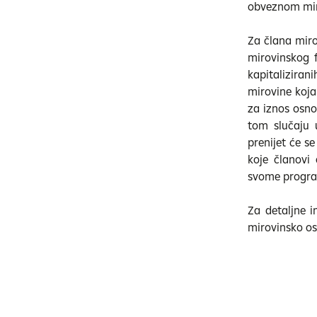
obveznom miro
Za člana miro
mirovinskog 
kapitalizira
mirovine koj
za iznos osno
tom slučaju 
prenijet će s
koje članovi
svome progra
Za detaljne 
mirovinsko os