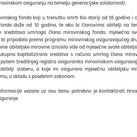
vinskom osiguranju na temelju generacijske solidarnosti.
vinskog fonda koji u trenutku smrti bio stariji od 55 godina i a
fonda duže od 10 godina, te ako bi članovima obitelji na te
nih sredstava umrloga člana mirovinskog fonda, mjesečna svo
a bi pripadala prema programu mirovinskog osiguravajućeg dr
vne obiteljske mirovine iznosila više od mjesečne svote obiteljs
ukupna kapitalizirana sredstva s računa umrlog člana miro
e putem Središnjeg registra osiguranika mirovinskom osigurav
 obitelji izaberu, a koje im osigurava mjesečnu obiteljsku m
mu, u skladu s posebnim zakonom.
informacije vezane uz ovu temu potrebno je kontaktirati Hrva
iguranje.