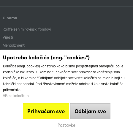
O nama
Raiffeisen mirovinski fondovi
Vijesti
Menadžment
Dokumenti i objave
Upotreba kolačića (eng. "cookies")
Kolačiće (engl. cookies) koristimo kako bismo posjetiteljima omogućili bolje
korisničko iskustvo. Klikom na "Prihvaćam sve" prihvaćate korištenje svih
kolačića, a klikom na "Odbijam" odbijate sve vrste kolačića osim onih koji su
tehnički neophodni. Pod "Postavkama" možete odabrati koje vrste kolačića
O nama
Vrh
prihvaćate.
Uvjeti korištenja stranice
Više o kolačićima
.
Info telefon
Mapa weba
Prihvaćam sve
Odbijam sve
Postavke