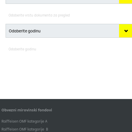
Odaberite vrstu dokumenta za pregled
Odaberite godinu
Obvezni mirovinski fondovi
​Raiffeisen OMF kategorije A
Raiffeisen OMF kategorije B