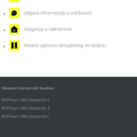
Objave informacija o održivosti
Ulaganja u nekretnine
Raskid ugovora sklopljenog na daljinu
Obvezni mirovinski fondovi
​Raiffeisen OMF kategorije A
Raiffeisen OMF kategorije B
​Raiffeisen OMF kategorije C