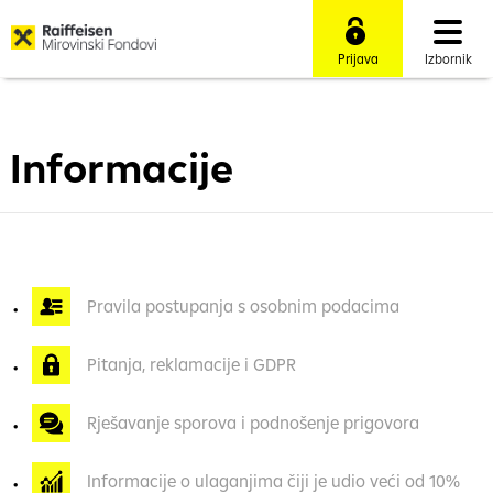
Prijava
Izbornik
Informacije
Pravila postupanja s osobnim podacima
Pitanja, reklamacije i GDPR
Rješavanje sporova i podnošenje prigovora
Informacije o ulaganjima čiji je udio veći od 10%