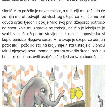
Slonić Miro poželio je nove tenisice, a roditelji mu kažu da će
za njih morati odvojiti od vlastitog džeparca koji će mu oni
davati svaki tjedan. I dok je Miro svoj prvi džeparac potrošio
na stvari koje mu zapravo ne trebaju, naučio je lekciju te je
svaki sljedeći džeparac stavljao u kasicu i naposljetku si
kupio tenisice. Njegova sestra Mira svoje je džeparce odmah
potrošila i požalila što na kraju nije ništa uštedjela. Sloniću
Miri i njegovoj sestri mama je potom otvorila štedni račun u
banci kako bi nastavili uspješno štedjeti za svoju budućnost.