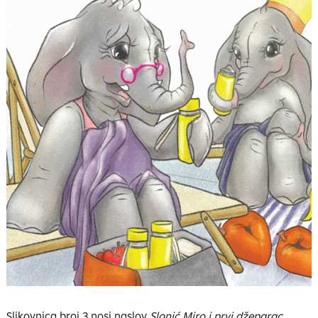
Slikovnica broj 3 nosi naslov
Slonić Miro i prvi džeparac
.