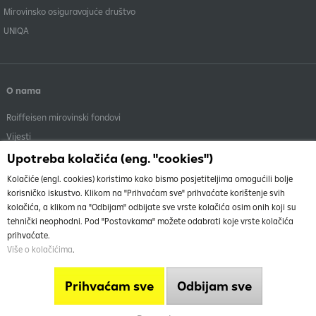
Mirovinsko osiguravajuće društvo
UNIQA
O nama
Raiffeisen mirovinski fondovi
Vijesti
Menadžment
Upotreba kolačića (eng. "cookies")
Dokumenti i objave
Kolačiće (engl. cookies) koristimo kako bismo posjetiteljima omogućili bolje
korisničko iskustvo. Klikom na "Prihvaćam sve" prihvaćate korištenje svih
kolačića, a klikom na "Odbijam" odbijate sve vrste kolačića osim onih koji su
tehnički neophodni. Pod "Postavkama" možete odabrati koje vrste kolačića
prihvaćate.
Više o kolačićima
.
O nama
Vrh
Uvjeti korištenja stranice
Prihvaćam sve
Odbijam sve
Info telefon
Mapa weba