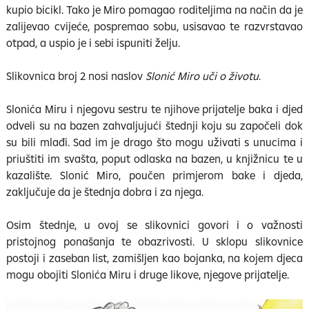
kupio bicikl. Tako je Miro pomagao roditeljima na način da je
zalijevao cvijeće, pospremao sobu, usisavao te razvrstavao
otpad, a uspio je i sebi ispuniti želju.
Slikovnica broj 2 nosi naslov
Slonić Miro uči o životu
.
Slonića Miru i njegovu sestru te njihove prijatelje baka i djed
odveli su na bazen zahvaljujući štednji koju su započeli dok
su bili mlađi. Sad im je drago što mogu uživati s unucima i
priuštiti im svašta, poput odlaska na bazen, u knjižnicu te u
kazalište. Slonić Miro, poučen primjerom bake i djeda,
zaključuje da je štednja dobra i za njega.
Osim štednje, u ovoj se slikovnici govori i o važnosti
pristojnog ponašanja te obazrivosti. U sklopu slikovnice
postoji i zaseban list, zamišljen kao bojanka, na kojem djeca
mogu obojiti Slonića Miru i druge likove, njegove prijatelje.